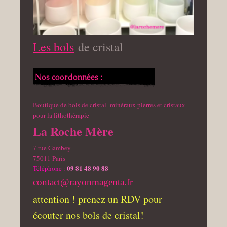
Les bols
de cristal
Nos coordonnées :
Boutique de bols de cristal minéraux pierres et cristaux
pour la lithothérapie
La Roche Mère
7 rue Gambey
75011
Paris
09 81 48 90 88
Téléphone :
contact@rayonmagenta.fr
attention ! prenez un RDV pour
écouter nos bols de cristal!