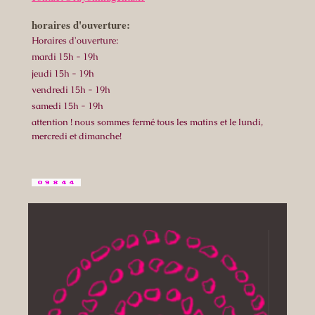
horaires d'ouverture:
Horaires d'ouverture:
mardi 15h - 19h
jeudi 15h - 19h
vendredi 15h - 19h
samedi 15h - 19h
attention ! nous sommes fermé tous les matins et le lundi,
mercredi et dimanche!